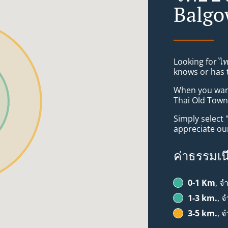
Balgo
Looking for ไ
knows or has 
When you want 
Thai Old Town 
Simply select 
appreciate our
ค่าธรรมเน
0-1 Km
, จ
1-3 km.
, 
3-5 km.
, 