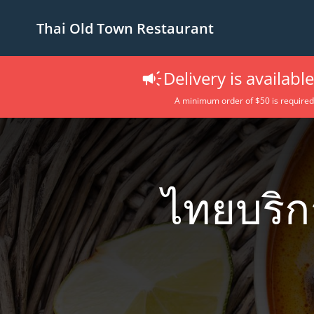
Thai Old Town Restaurant
Delivery is availabl
A minimum order of $50 is required
ไทยบริก