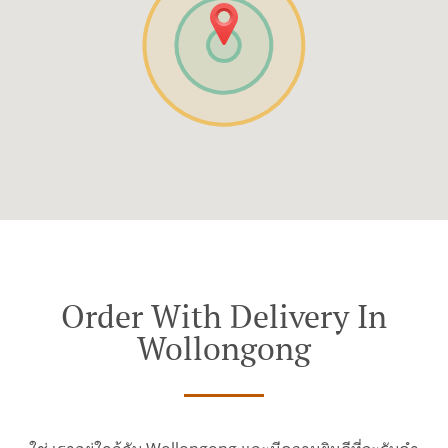
Order With Delivery In
Wollongong