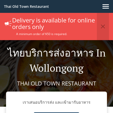
Thai Old Town Restaurant
Delivery is available for online
orders only
A minimum order of $50 is required.
ไทยบริการส่งอาหาร In
Wollongong
THAI OLD TOWN RESTAURANT
เราเสนอบริการส่ง และเข้ามารับอาหาร