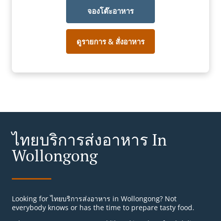
จองโต๊ะอาหาร
ดูรายการ & สั่งอาหาร
ไทยบริการส่งอาหาร In
Wollongong
Looking for ไทยบริการส่งอาหาร in Wollongong? Not
everybody knows or has the time to prepare tasty food.